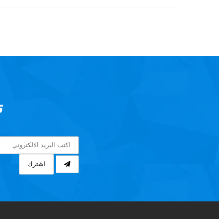
ت
اشترك