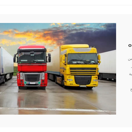
من
,
ة