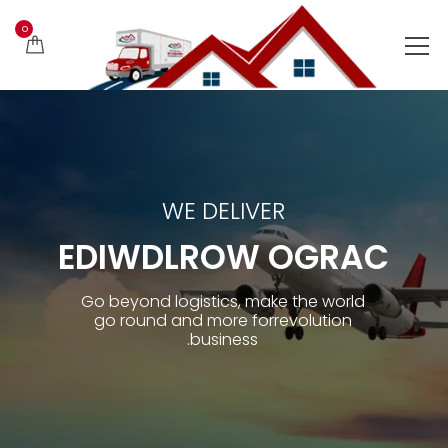
0
WE DELIVER
E
D
I
W
D
L
R
O
W
O
G
R
A
C
Go beyond logistics, make the world
go round and more forrevolution
business.