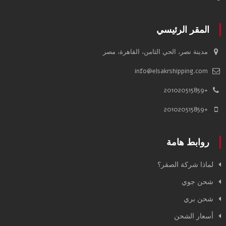
المقر الرئيسي
مدينة نصر، الحي الثامن، القاهرة، مصر
info@elsakrshipping.com
+201020515859
+201020515859
روابط هامة
لماذا شركة الصقر؟
شحن جوي
شحن بري
أسعار الشحن