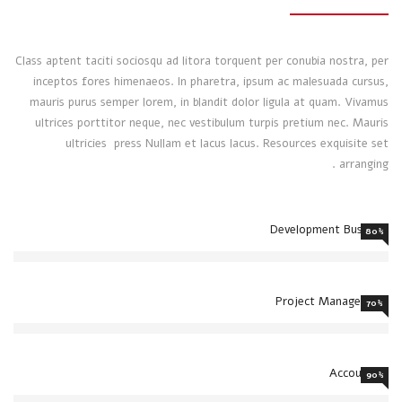
Class aptent taciti sociosqu ad litora torquent per conubia nostra, per
inceptos fores himenaeos. In pharetra, ipsum ac malesuada cursus,
mauris purus semper lorem, in blandit dolor ligula at quam. Vivamus
ultrices porttitor neque, nec vestibulum turpis pretium nec. Mauris
ultricies press Nullam et lacus lacus. Resources exquisite set
arranging .
Development Business
80%
Project Management
70%
Accounting
90%