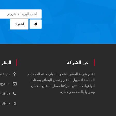
اشترك
عن الشركة
المقر 
تقدم شركة الصقر للشحن الدولي كافة الخدمات
مدينة ن
الممكنة لتسهيل الدعم وشحن البضائع بمختلف
ing.com
انواعها، كما تتتبع شركتنا مسار البضائع لضمان
وصولها بالسلامة والامان.
+201020515859
+201020515859