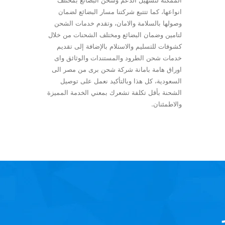
الممكنة لتسهيل الدعم وشحن البضائع بمختلف
انواعها، كما تتتبع شركتنا مسار البضائع لضمان
وصولها بالسلامة والامان، وتقدم خدمات الشحن
لتامين وضمان البضائع ومختلف الشحنات من خلال
كشوفات للتسليم والاستلام بالإضافة إلى تقديم
خدمات شحن الطرود والمستندات والوثائق واى
اوراق هامة بامانة شركة شحن برى من مصر الى
السعودية، كل هذا وبالتأكيد نعمل على توصيل
الشحنة بأقل تكلفة تشعرك بمعني الخدمة المميزة
والاطمئنان.