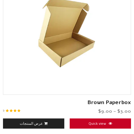
Brown Paperbox
$
9.00
–
$
3.00
تم
التقييم
4.50
من
Quick view
عرض المنتجات
5