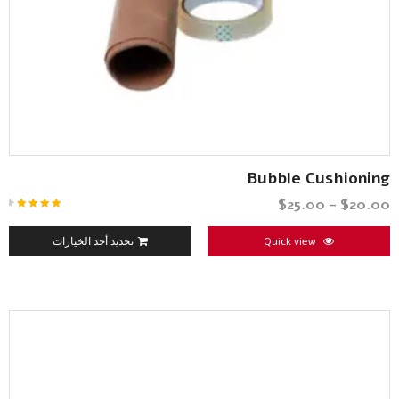
Bubble Cushioning
$
25.00
–
$
20.00
تم
التقييم
4.33
من
Quick view
تحديد أحد الخيارات
5