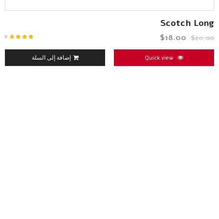
Scotch Long
$
18.00
$
20.00
تم
التقييم
4.00
من
Quick view
إضافة إلى السلة
5