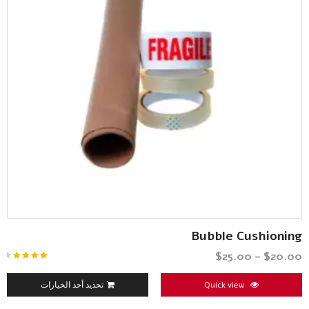
Bubble Cushioning
$
25.00
–
$
20.00
تم
التقييم
4.33
من
Quick view
تحديد أحد الخيارات
5