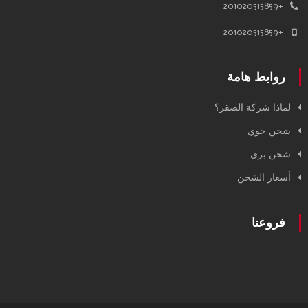
+201020515859
+201020515859
روابط هامة
لماذا شركة الصقر؟
شحن جوي
شحن بري
أسعار الشحن
فروعنا