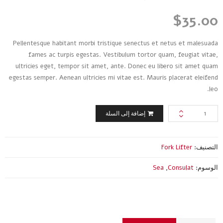
5
تم
التقييم
$
35.00
بـ
4.00
من 5
بناءً على
Pellentesque habitant morbi tristique senectus et netus et malesuada
تقييم
عملاء
fames ac turpis egestas. Vestibulum tortor quam, feugiat vitae,
ultricies eget, tempor sit amet, ante. Donec eu libero sit amet quam
egestas semper. Aenean ultricies mi vitae est. Mauris placerat eleifend
leo.
كمية
إضافة إلى السلة
Hyster
J2.0XNT
التصنيف:
Fork Lifter
الوسوم:
Consulat
,
Sea