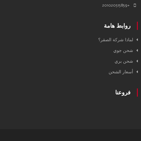
+201020515859
روابط هامة
لماذا شركة الصقر؟
شحن جوي
شحن بري
أسعار الشحن
فروعنا